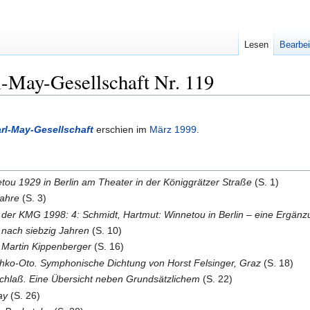
Lesen
Bearbei
l-May-Gesellschaft Nr. 119
arl-May-Gesellschaft
erschien im
März
1999
.
tou 1929 in Berlin am Theater in der Königgrätzer Straße
(S. 1)
Jahre
(S. 3)
 der KMG 1998: 4: Schmidt, Hartmut: Winnetou in Berlin – eine Ergän
nach siebzig Jahren
(S. 10)
 Martin Kippenberger
(S. 16)
hko-Oto. Symphonische Dichtung von Horst Felsinger, Graz
(S. 18)
chlaß. Eine Übersicht neben Grundsätzlichem
(S. 22)
ay
(S. 26)