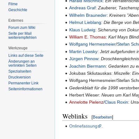
Harald Mischnick
:
Ein verräterisch
Filme
Andreas Graf
:
Zauberer, Taschensp
Geschichte
Wilhelm Brauneder
:
Kreiners "Aben
Externes
Helmut Lieblang
:
Die Berge von Bef
Forum zum Wiki
Klaus Ludwig
:
Sicherung von Doku
Seite per Mail
William E. Thomas
:
Karl Mays Blind
weiterempfehlen
Wolfgang Hermesmeier
/
Stefan Sc
Werkzeuge
Martin Lowsky
:
Jetzt aufgefunden 
Links auf diese Seite
Jürgen Pinnow
:
Droschkengleichnis
Änderungen an
verlinkten Seiten
Joachim Biermann
:
Gedanken zu ei
Spezialseiten
Jokubas Skliutauskas:
Miszelle: Ei
Druckversion
Wolfgang Hermesmeier/Stefan Sc
Permanenter Link
Gedenkblatt für die 1998 verstorbe
Seiten­informationen
Herbert Wieser:
Neues um Karl Ma
Annelotte Pielenz
/
Claus Roxin
:
Uns
Weblinks
[
Bearbeiten
]
Onlinefassung
.