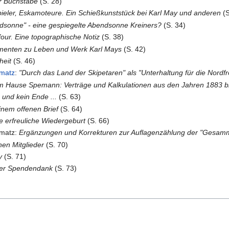
er Buchstabe
(S. 28)
ieler, Eskamoteure. Ein Schießkunststück bei Karl May und anderen
(S
dsonne" - eine gespiegelte Abendsonne Kreiners?
(S. 34)
our. Eine topographische Notiz
(S. 38)
menten zu Leben und Werk Karl Mays
(S. 42)
heit
(S. 46)
hmatz
:
"Durch das Land der Skipetaren" als "Unterhaltung für die Nordfr
im Hause Spemann: Verträge und Kalkulationen aus den Jahren 1883 b
 und kein Ende ...
(S. 63)
nem offenen Brief
(S. 64)
ne erfreuliche Wiedergeburt
(S. 66)
hmatz:
Ergänzungen und Korrekturen zur Auflagenzählung der "Gesam
nen Mitglieder
(S. 70)
y
(S. 71)
er Spendendank
(S. 73)