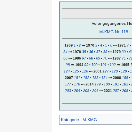
Vorangegangenes Hef
M-KMG Nr. 118
1969
1
•
2
•••
1970
3
•
4
•
5
•
6
•••
1971
7
•
34
•••
1978
35
•
36
•
37
•
38
•••
1979
39
•
4
66
•••
1986
67
•
68
•
69
•
70
•••
1987
71
•
7
98
•••
1994
99
•
100
•
101
•
102
•••
1995
124
•
125
•
126
•••
2001
127
•
128
•
129
•
1
2007
151
•
152
•
153
•
154
•••
2008
155
•
177
•
178
•••
2014
179
•
180
•
181
•
182
•
203
•
204
•
205
•
206
•••
2021
207
•
208
•
Kategorie
:
M-KMG