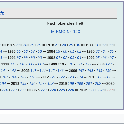
ft
Nachfolgendes Heft:
M-KMG Nr. 120
2
•••
1975
23
•
24
•
25
•
26
•••
1976
27
•
28
•
29
•
30
•••
1977
31
•
32
•
33
•
54
•••
1983
55
•
56
•
57
•
58
•••
1984
59
•
60
•
61
•
62
•••
1985
63
•
64
•
65
•
86
•••
1991
87
•
88
•
89
•
90
•••
1992
91
•
92
•
93
•
94
•••
1993
95
•
96
•
97
•
•
1998
115
•
116
•
117
•
118
•••
1999
119
•
120
•
121
•
122
•••
2000
123
•
•
141
•
142
•••
2005
143
•
144
•
145
•
146
•••
2006
147
•
148
•
149
•
150
•••
1
167
•
168
•
169
•
170
•••
2012
171
•
172
•
173
•
174
•••
2013
175
•
176
•
194
•••
2018
195
•
196
•
197
•
198
•••
2019
199
•
200
•
201
•
202
•••
2020
•
220
•
221
•
222
•••
2025
223
•
224
•
225
•
226
•••
2026
227
•
228
•
229
•