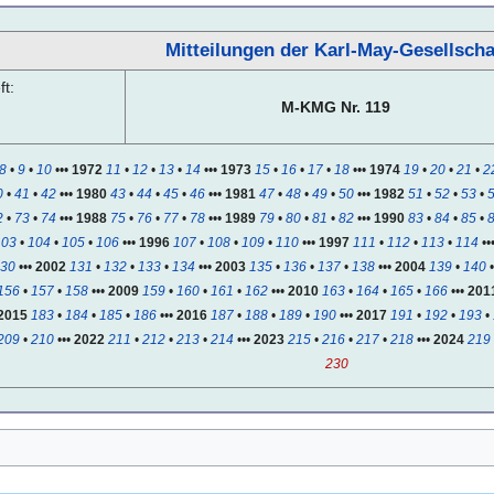
Mitteilungen der Karl-May-Gesellscha
t:
M-KMG Nr. 119
8
•
9
•
10
•••
1972
11
•
12
•
13
•
14
•••
1973
15
•
16
•
17
•
18
•••
1974
19
•
20
•
21
•
2
0
•
41
•
42
•••
1980
43
•
44
•
45
•
46
•••
1981
47
•
48
•
49
•
50
•••
1982
51
•
52
•
53
•
2
•
73
•
74
•••
1988
75
•
76
•
77
•
78
•••
1989
79
•
80
•
81
•
82
•••
1990
83
•
84
•
85
•
103
•
104
•
105
•
106
•••
1996
107
•
108
•
109
•
110
•••
1997
111
•
112
•
113
•
114
••
30
•••
2002
131
•
132
•
133
•
134
•••
2003
135
•
136
•
137
•
138
•••
2004
139
•
140
156
•
157
•
158
•••
2009
159
•
160
•
161
•
162
•••
2010
163
•
164
•
165
•
166
•••
201
2015
183
•
184
•
185
•
186
•••
2016
187
•
188
•
189
•
190
•••
2017
191
•
192
•
193
•
209
•
210
•••
2022
211
•
212
•
213
•
214
•••
2023
215
•
216
•
217
•
218
•••
2024
219
230