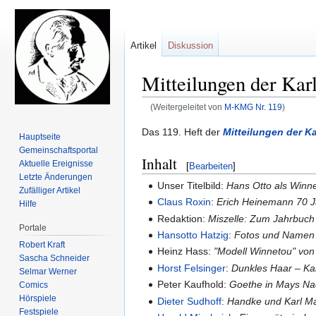
Artikel
Diskussion
Mitteilungen der Kar
(Weitergeleitet von
M-KMG Nr. 119
)
Zur
Zur
Das 119. Heft der
Mitteilungen der K
Hauptseite
Navigation
Suche
Gemeinschafts­portal
Inhalt
springen
springen
Aktuelle Ereignisse
[
Bearbeiten
]
Letzte Änderungen
Unser Titelbild:
Hans Otto als Winne
Zufälliger Artikel
Claus Roxin
:
Erich Heinemann 70 
Hilfe
Redaktion:
Miszelle: Zum Jahrbuch
Portale
Hansotto Hatzig
:
Fotos und Namen 
Robert Kraft
Heinz Hass:
"Modell Winnetou" von
Sascha Schneider
Horst Felsinger
:
Dunkles Haar – Ka
Selmar Werner
Peter Kaufhold:
Goethe in Mays Na
Comics
Hörspiele
Dieter Sudhoff
:
Handke und Karl M
Festspiele