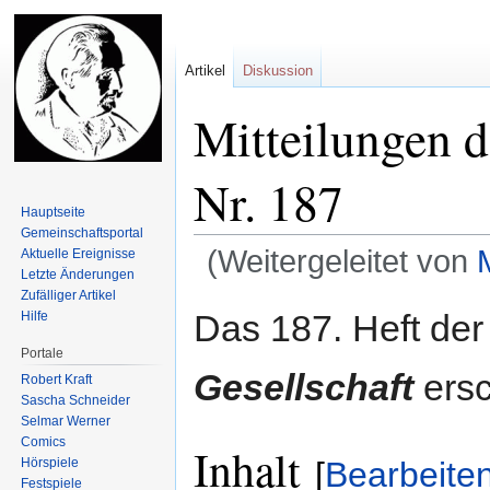
Artikel
Diskussion
Mitteilungen d
Nr. 187
Hauptseite
Gemeinschafts­portal
(Weitergeleitet von
Aktuelle Ereignisse
Letzte Änderungen
Zufälliger Artikel
Zur
Zur
Das 187. Heft de
Hilfe
Navigation
Suche
Portale
springen
springen
Gesellschaft
ers
Robert Kraft
Sascha Schneider
Selmar Werner
Comics
Inhalt
Hörspiele
[
Bearbeite
Festspiele