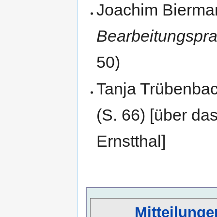
Joachim Bierma
Bearbeitungspr
50)
Tanja Trübenba
(S. 66) [über d
Ernstthal]
Mitteilunge