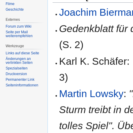
Filme
Joachim Bierma
Geschichte
Externes
Gedenkblatt für 
Forum zum Wiki
Seite per Mail
weiterempfehlen
(S. 2)
Werkzeuge
Links auf diese Seite
Karl K. Schäfer:
Änderungen an
verlinkten Seiten
Spezialseiten
3)
Druckversion
Permanenter Link
Seiten­informationen
Martin Lowsky
:
Sturm treibt in
tolles Spiel". Ü