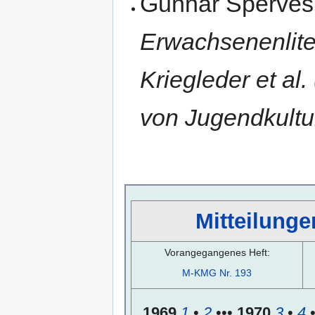
Gunnar Sperves
Erwachsenenlite
Kriegleder et al.
von Jugendkultu
Mitteilunge
Vorangegangenes Heft:
M-KMG Nr. 193
1969
1
•
2
•••
1970
3
•
4