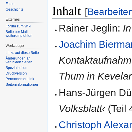
Filme
Inhalt
[
Bearbeite
Geschichte
Externes
Rainer Jeglin:
I
Forum zum Wiki
Seite per Mail
weiterempfehlen
Joachim Bierma
Werkzeuge
Links auf diese Seite
Kontaktaufnahme
Änderungen an
verlinkten Seiten
Spezialseiten
Thum in Kevelar
Druckversion
Permanenter Link
Seiten­informationen
Hans-Jürgen Dü
Volksblatt‹
(Teil 
Christoph Alexa