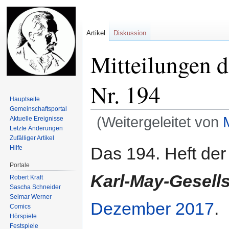
Artikel
Diskussion
Mitteilungen d
Nr. 194
Hauptseite
Gemeinschafts­portal
(Weitergeleitet von
Aktuelle Ereignisse
Letzte Änderungen
Zufälliger Artikel
Zur
Zur
Das 194. Heft de
Hilfe
Navigation
Suche
Portale
springen
springen
Karl-May-Gesells
Robert Kraft
Sascha Schneider
Selmar Werner
Dezember
2017
.
Comics
Hörspiele
Festspiele