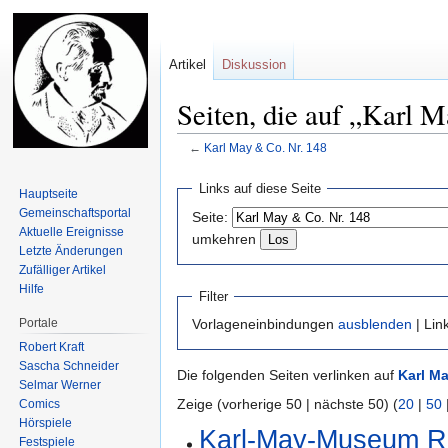
Artikel
Diskussion
Seiten, die auf „Karl M
←
Karl May & Co. Nr. 148
Zur
Zur
Links auf diese Seite
Hauptseite
Navigation
Suche
Gemeinschafts­portal
Seite:
springen
springen
Aktuelle Ereignisse
umkehren
Letzte Änderungen
Zufälliger Artikel
Hilfe
Filter
Portale
Vorlageneinbindungen
ausblenden
| Lin
Robert Kraft
Sascha Schneider
Die folgenden Seiten verlinken auf
Karl Ma
Selmar Werner
Zeige (vorherige 50 | nächste 50) (
20
|
50
Comics
Hörspiele
Karl-May-Museum R
Festspiele