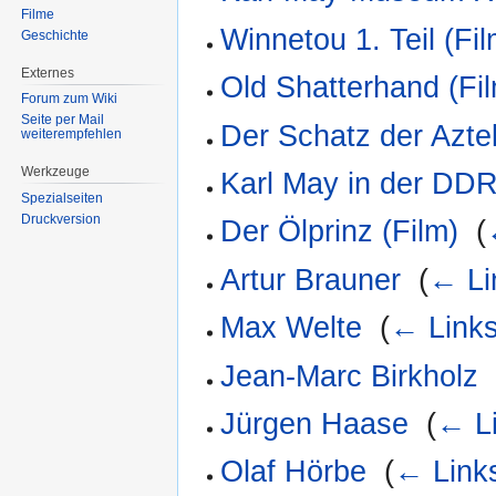
Filme
Winnetou 1. Teil (Fil
Geschichte
Externes
Old Shatterhand (Fi
Forum zum Wiki
Seite per Mail
Der Schatz der Azte
weiterempfehlen
Werkzeuge
Karl May in der DD
Spezialseiten
Druckversion
Der Ölprinz (Film)
‎
(
Artur Brauner
‎
(
← Li
Max Welte
‎
(
← Link
Jean-Marc Birkholz
Jürgen Haase
‎
(
← L
Olaf Hörbe
‎
(
← Link