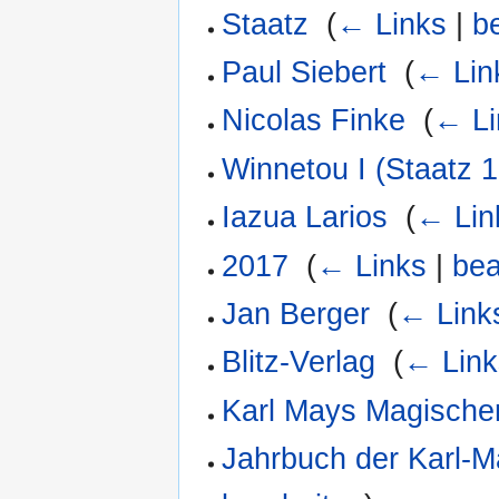
Staatz
‎
(
← Links
|
b
Paul Siebert
‎
(
← Lin
Nicolas Finke
‎
(
← Li
Winnetou I (Staatz 
Iazua Larios
‎
(
← Lin
2017
‎
(
← Links
|
bea
Jan Berger
‎
(
← Link
Blitz-Verlag
‎
(
← Link
Karl Mays Magischer
Jahrbuch der Karl-M