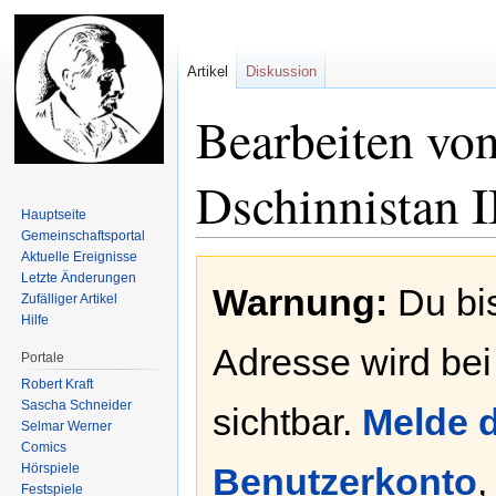
Artikel
Diskussion
Bearbeiten vo
Dschinnistan 
Hauptseite
Gemeinschafts­portal
Aktuelle Ereignisse
Zur
Zur
Letzte Änderungen
Warnung:
Du bis
Navigation
Suche
Zufälliger Artikel
springen
springen
Hilfe
Adresse wird bei
Portale
Robert Kraft
Sascha Schneider
sichtbar.
Melde d
Selmar Werner
Comics
Hörspiele
Benutzerkonto
,
Festspiele