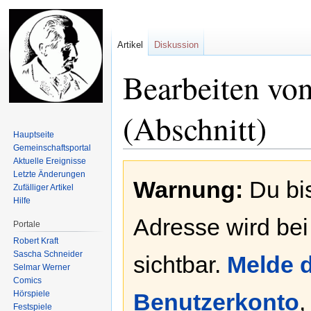
Artikel
Diskussion
Bearbeiten vo
(Abschnitt)
Hauptseite
Gemeinschafts­portal
Aktuelle Ereignisse
Zur
Zur
Letzte Änderungen
Warnung:
Du bis
Navigation
Suche
Zufälliger Artikel
springen
springen
Hilfe
Adresse wird bei
Portale
Robert Kraft
Sascha Schneider
sichtbar.
Melde d
Selmar Werner
Comics
Hörspiele
Benutzerkonto
,
Festspiele