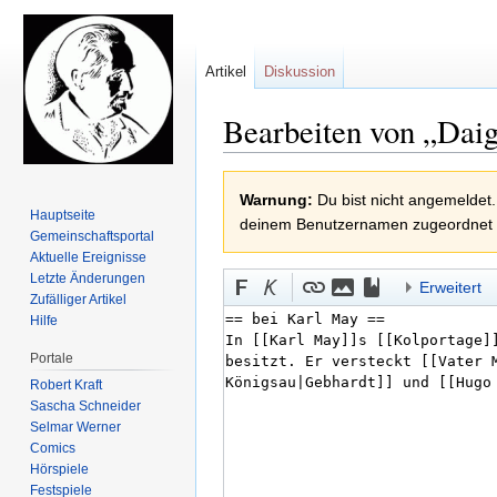
Artikel
Diskussion
Bearbeiten von „Daig
Zur
Zur
Warnung:
Du bist nicht angemeldet.
Navigation
Suche
Hauptseite
deinem Benutzernamen zugeordnet
springen
springen
Gemeinschafts­portal
Aktuelle Ereignisse
Letzte Änderungen
Erweitert
Zufälliger Artikel
Hilfe
Portale
Robert Kraft
Sascha Schneider
Selmar Werner
Comics
Hörspiele
Festspiele