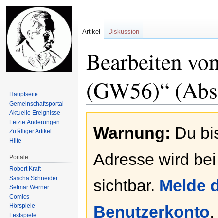
Artikel
Diskussion
Bearbeiten vo
(GW56)“ (Absc
Hauptseite
Gemeinschafts­portal
Aktuelle Ereignisse
Zur
Zur
Letzte Änderungen
Warnung:
Du bis
Navigation
Suche
Zufälliger Artikel
springen
springen
Hilfe
Adresse wird bei
Portale
Robert Kraft
Sascha Schneider
sichtbar.
Melde d
Selmar Werner
Comics
Hörspiele
Benutzerkonto
,
Festspiele