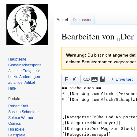
Artikel
Diskussion
Bearbeiten von „Der
Zur
Zur
Warnung:
Du bist nicht angemeldet.
Navigation
Suche
Hauptseite
deinem Benutzernamen zugeordnet
springen
springen
Gemeinschafts­portal
Aktuelle Ereignisse
Letzte Änderungen
Erweitert
Zufälliger Artikel
Hilfe
Portale
Robert Kraft
Sascha Schneider
Selmar Werner
Comics
Hörspiele
Festspiele