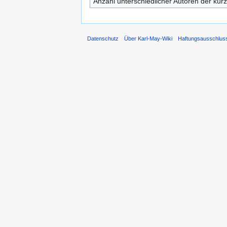
Anzahl unterschiedlicher Autoren der kürz
Datenschutz
Über Karl-May-Wiki
Haftungsausschlus