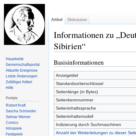
Artikel
Diskussion
Informationen zu „Deu
Sibirien“
Hauptseite
Basisinformationen
Zur
Zur
Gemeinschafts­portal
Navigation
Suche
Aktuelle Ereignisse
springen
springen
Anzeigetitel
Letzte Änderungen
Zufälliger Artikel
Standardsortierschlüssel
Hilfe
Seitenlänge (in Bytes)
Portale
Seitenkennnummer
Robert Kraft
Seiteninhaltssprache
Sascha Schneider
Seiteninhaltsmodell
Selmar Werner
Comics
Indizierung durch Suchmaschinen
Hörspiele
Anzahl der Weiterleitungen zu dieser Seit
Festspiele