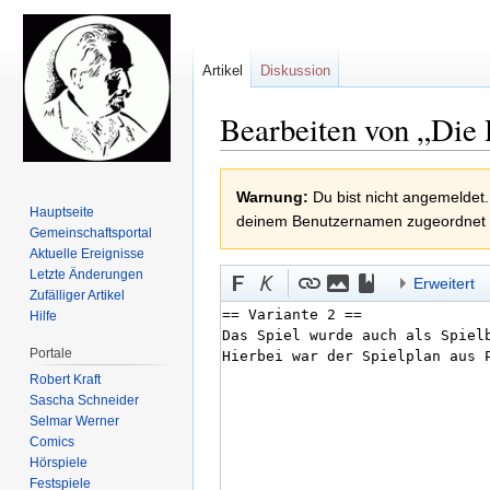
Artikel
Diskussion
Bearbeiten von „Die 
Zur
Zur
Warnung:
Du bist nicht angemeldet.
Navigation
Suche
Hauptseite
deinem Benutzernamen zugeordnet
springen
springen
Gemeinschafts­portal
Aktuelle Ereignisse
Letzte Änderungen
Erweitert
Zufälliger Artikel
Hilfe
Portale
Robert Kraft
Sascha Schneider
Selmar Werner
Comics
Hörspiele
Festspiele