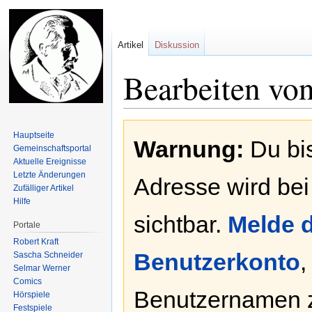
Artikel
Diskussion
Bearbeiten vo
Zur
Zur
Hauptseite
Warnung:
Du bis
Navigation
Suche
Gemeinschafts­portal
springen
springen
Aktuelle Ereignisse
Letzte Änderungen
Adresse wird bei
Zufälliger Artikel
Hilfe
sichtbar.
Melde d
Portale
Robert Kraft
Benutzerkonto
,
Sascha Schneider
Selmar Werner
Comics
Benutzernamen 
Hörspiele
Festspiele