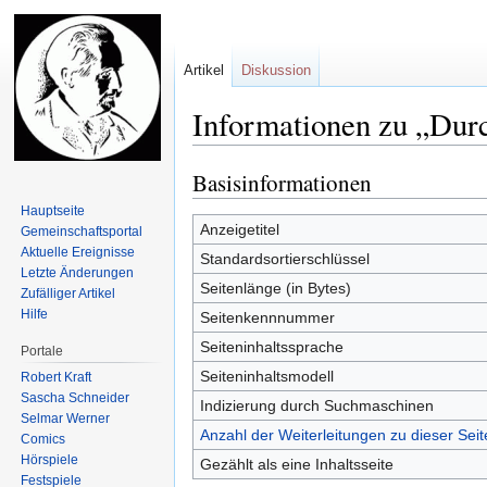
Artikel
Diskussion
Informationen zu „Dur
Basisinformationen
Zur
Zur
Navigation
Suche
Hauptseite
springen
springen
Anzeigetitel
Gemeinschafts­portal
Aktuelle Ereignisse
Standardsortierschlüssel
Letzte Änderungen
Seitenlänge (in Bytes)
Zufälliger Artikel
Hilfe
Seitenkennnummer
Seiteninhaltssprache
Portale
Seiteninhaltsmodell
Robert Kraft
Sascha Schneider
Indizierung durch Suchmaschinen
Selmar Werner
Anzahl der Weiterleitungen zu dieser Seit
Comics
Hörspiele
Gezählt als eine Inhaltsseite
Festspiele