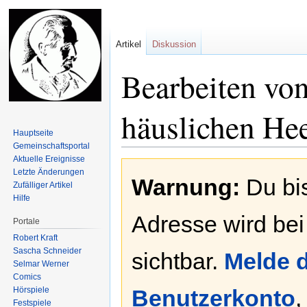
Artikel
Diskussion
Bearbeiten vo
häuslichen Hee
Hauptseite
Gemeinschafts­portal
Aktuelle Ereignisse
Zur
Zur
Letzte Änderungen
Warnung:
Du bis
Navigation
Suche
Zufälliger Artikel
springen
springen
Hilfe
Adresse wird bei
Portale
Robert Kraft
Sascha Schneider
sichtbar.
Melde d
Selmar Werner
Comics
Hörspiele
Benutzerkonto
,
Festspiele