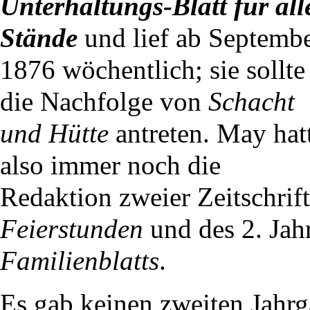
Unterhaltungs-Blatt für all
Stände
und lief ab Septemb
1876 wöchentlich; sie sollte
die Nachfolge von
Schacht
und Hütte
antreten. May hat
also immer noch die
Redaktion zweier Zeitschrift
Feierstunden
und des 2. Jah
Familienblatts
.
Es gab keinen zweiten Jahrg