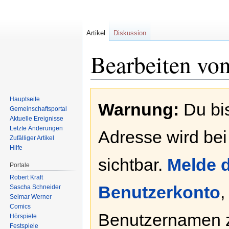
Artikel
Diskussion
Bearbeiten vo
Zur
Zur
Hauptseite
Warnung:
Du bis
Navigation
Suche
Gemeinschafts­portal
springen
springen
Aktuelle Ereignisse
Letzte Änderungen
Adresse wird bei
Zufälliger Artikel
Hilfe
sichtbar.
Melde d
Portale
Robert Kraft
Benutzerkonto
,
Sascha Schneider
Selmar Werner
Comics
Benutzernamen 
Hörspiele
Festspiele