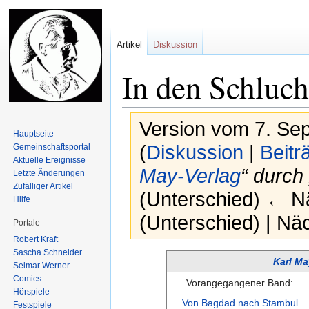
Artikel
Diskussion
In den Schluc
Version vom 7. Se
Hauptseite
(
Diskussion
|
Beitr
Gemeinschafts­portal
Aktuelle Ereignisse
May-Verlag
“ durch 
Letzte Änderungen
Zufälliger Artikel
(Unterschied) ← Nä
Hilfe
(Unterschied) | Nä
Portale
Robert Kraft
Sascha Schneider
Zur
Zur
Karl M
Selmar Werner
Navigation
Suche
Comics
Vorangegangener Band:
springen
springen
Hörspiele
Von Bagdad nach Stambul
Festspiele