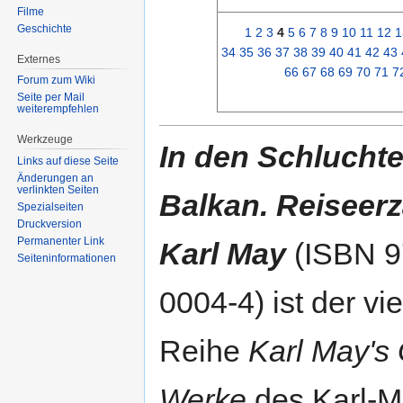
Filme
Geschichte
1
2
3
4
5
6
7
8
9
10
11
12
1
34
35
36
37
38
39
40
41
42
43
Externes
66
67
68
69
70
71
7
Forum zum Wiki
Seite per Mail
weiterempfehlen
Werkzeuge
In den Schlucht
Links auf diese Seite
Änderungen an
verlinkten Seiten
Balkan. Reiseer
Spezialseiten
Druckversion
Permanenter Link
Karl May
(ISBN 9
Seiten­informationen
0004-4) ist der vi
Reihe
Karl May's
Werke
des Karl-M