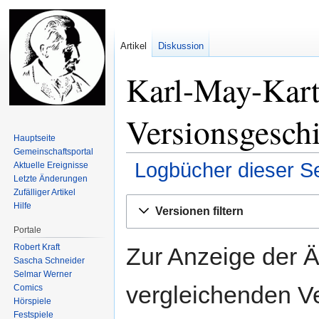
Artikel
Diskussion
Karl-May-Kart
Versionsgesch
Hauptseite
Gemeinschafts­portal
Logbücher dieser Se
Aktuelle Ereignisse
Letzte Änderungen
Zufälliger Artikel
Zur
Zur
Hilfe
Versionen filtern
Navigation
Suche
Portale
springen
springen
Robert Kraft
Zur Anzeige der 
Sascha Schneider
Selmar Werner
vergleichenden V
Comics
Hörspiele
Festspiele