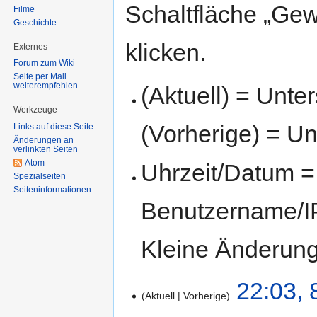
Schaltfläche „Gew
Filme
Geschichte
klicken.
Externes
Forum zum Wiki
Seite per Mail
weiterempfehlen
(Aktuell) = Unte
Werkzeuge
(Vorherige) = Un
Links auf diese Seite
Änderungen an
verlinkten Seiten
Atom
Uhrzeit/Datum = 
Spezialseiten
Seiten­informationen
Benutzername/IP
Kleine Änderun
22:03, 
Aktuell
Vorherige