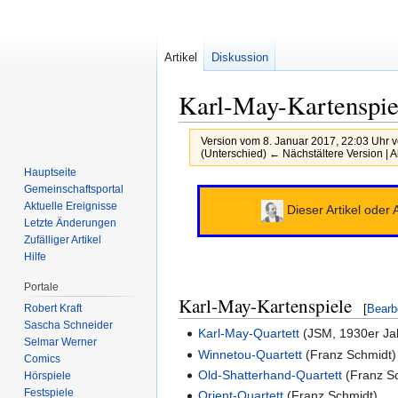
Artikel
Diskussion
Karl-May-Kartenspie
Version vom 8. Januar 2017, 22:03 Uhr 
(Unterschied) ← Nächstältere Version | A
Hauptseite
Zur
Zur
Gemeinschafts­portal
Aktuelle Ereignisse
Navigation
Suche
Dieser Artikel oder
Letzte Änderungen
springen
springen
Zufälliger Artikel
Hilfe
Portale
Karl-May-Kartenspiele
Robert Kraft
[
Bearb
Sascha Schneider
Karl-May-Quartett
(JSM, 1930er Ja
Selmar Werner
Winnetou-Quartett
(Franz Schmidt)
Comics
‎Old-Shatterhand-Quartett
(Franz S
Hörspiele
Festspiele
Orient-Quartett
(Franz Schmidt)