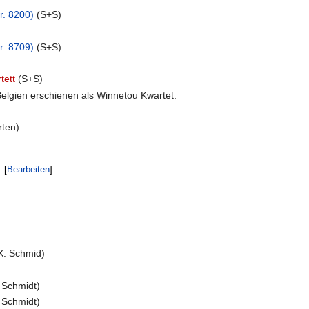
r. 8200)
(S+S)
r. 8709)
(S+S)
tett
(S+S)
 Belgien erschienen als Winnetou Kwartet.
rten)
[
Bearbeiten
]
X. Schmid)
 Schmidt)
 Schmidt)