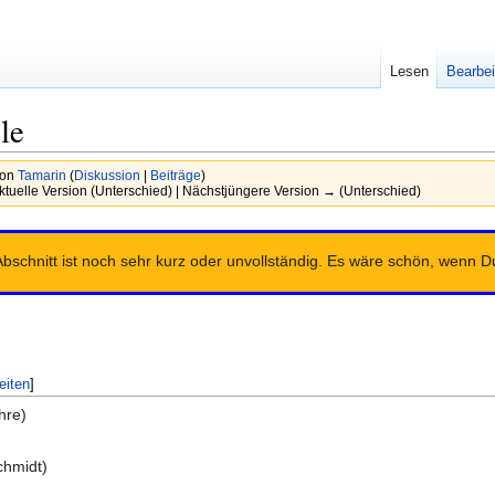
Lesen
Bearbei
le
von
Tamarin
(
Diskussion
|
Beiträge
)
ktuelle Version (Unterschied) | Nächstjüngere Version → (Unterschied)
 Abschnitt ist noch sehr kurz oder unvollständig. Es wäre schön, wenn
eiten
]
hre)
chmidt)