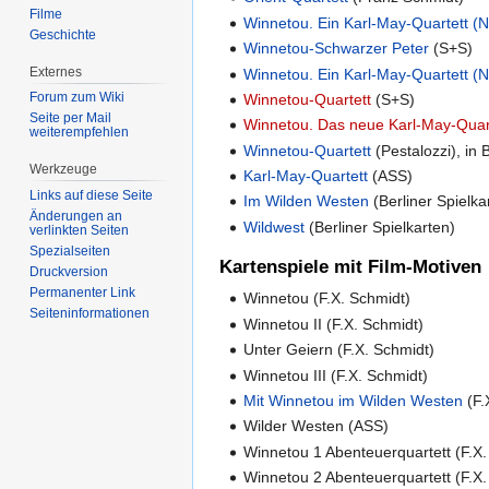
Filme
Winnetou. Ein Karl-May-Quartett (N
Geschichte
Winnetou-Schwarzer Peter
(S+S)
Externes
Winnetou. Ein Karl-May-Quartett (N
Forum zum Wiki
Winnetou-Quartett
(S+S)
Seite per Mail
Winnetou. Das neue Karl-May-Quar
weiterempfehlen
Winnetou-Quartett
(Pestalozzi), in
Werkzeuge
Karl-May-Quartett
(ASS)
Links auf diese Seite
Im Wilden Westen
(Berliner Spielka
Änderungen an
Wildwest
(Berliner Spielkarten)
verlinkten Seiten
Spezialseiten
Kartenspiele mit Film-Motiven
Druckversion
Permanenter Link
Winnetou (F.X. Schmidt)
Seiten­informationen
Winnetou II (F.X. Schmidt)
Unter Geiern (F.X. Schmidt)
Winnetou III (F.X. Schmidt)
Mit Winnetou im Wilden Westen
(F.
Wilder Westen (ASS)
Winnetou 1 Abenteuerquartett (F.X.
Winnetou 2 Abenteuerquartett (F.X.