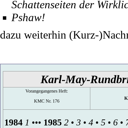
Schattenseiten der Wirkli
Pshaw!
dazu weiterhin (Kurz-)Nach
Karl-May-Rundbr
Vorangegangenes Heft:
K
KMC Nr. 176
1984
1
•••
1985
2
•
3
•
4
•
5
•
6
•