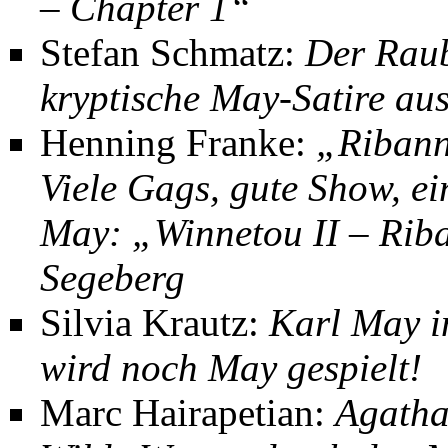
– Chapter 1“
Stefan Schmatz:
Der Raub
kryptische May-Satire au
Henning Franke
:
„Ribanna
Viele Gags, gute Show, ei
May: „Winnetou II – Rib
Segeberg
Silvia Krautz:
Karl May i
wird noch May ge­spielt!
Marc Hairapetian:
Agatha