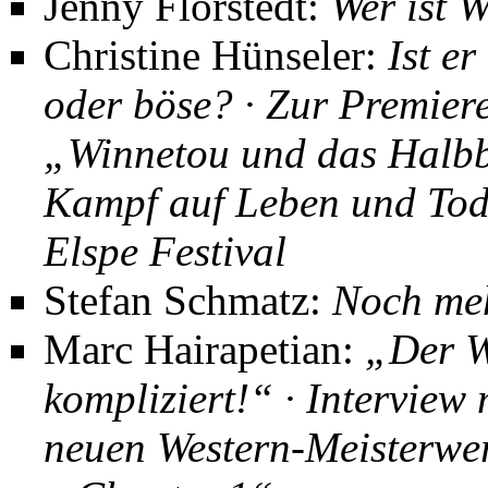
Jenny Florstedt:
Wer ist 
Christine Hünseler:
Ist er
oder böse? · Zur Premier
„Winnetou und das Halbb
Kampf auf Leben und To
Elspe Festival
Stefan Schmatz
:
Noch me
Marc Hairapetian
:
„Der W
kompliziert!“ · Interview
neuen Western-Meisterwe