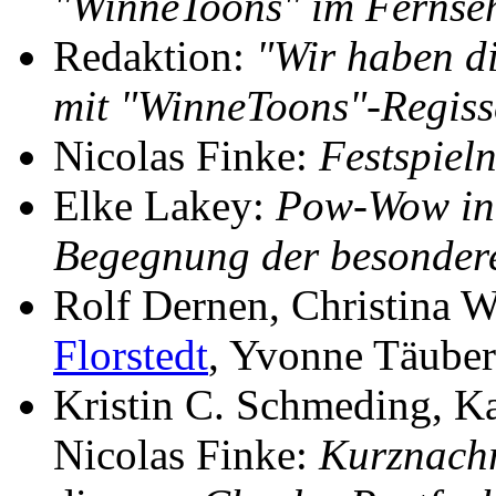
"WinneToons" im Fernse
Redaktion:
"Wir haben di
mit "WinneToons"-Regiss
Nicolas Finke:
Festspiel
Elke Lakey:
Pow-Wow in 
Begegnung der besonder
Rolf Dernen, Christina 
Florstedt
, Yvonne Täube
Kristin C. Schmeding, Ka
Nicolas Finke:
Kurznachr