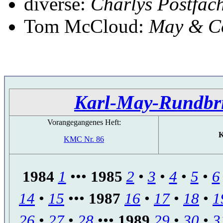
diverse:
Charlys Postfach
Tom McCloud:
May & Co
Karl-May-Rundbr
Vorangegangenes Heft:
K
KMC Nr. 86
1984
1
•••
1985
2
•
3
•
4
•
5
•
6
14
•
15
•••
1987
16
•
17
•
18
•
1
26
•
27
•
28
•••
1989
29
•
30
•
3