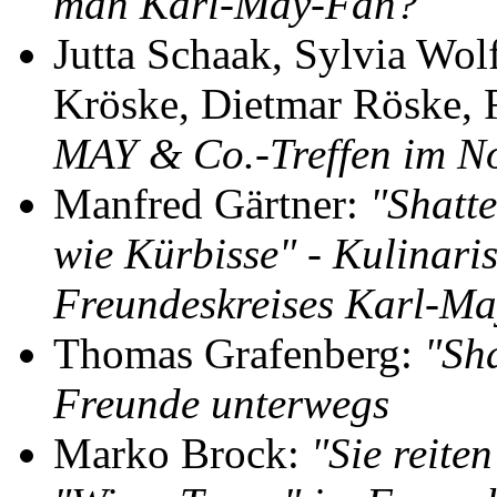
man Karl-May-Fan?
Jutta Schaak, Sylvia Wol
Kröske, Dietmar Röske,
MAY & Co.-Treffen im N
Manfred Gärtner:
"Shatt
wie Kürbisse" - Kulinari
Freundeskreises Karl-M
Thomas Grafenberg:
"Sh
Freunde unterwegs
Marko Brock:
"Sie reite