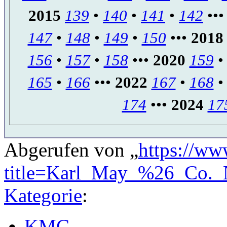
2015
139
•
140
•
141
•
142
••
147
•
148
•
149
•
150
•••
2018
156
•
157
•
158
•••
2020
159
165
•
166
•••
2022
167
•
168
174
•••
2024
17
Abgerufen von „
https://ww
title=Karl_May_%26_Co._
Kategorie
:
KMC