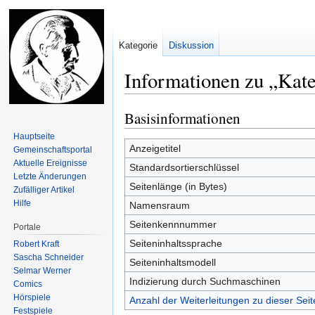
Kategorie
Diskussion
Informationen zu „Kat
Basisinformationen
Zur
Zur
Navigation
Suche
Hauptseite
springen
springen
Anzeigetitel
Gemeinschafts­portal
Aktuelle Ereignisse
Standardsortierschlüssel
Letzte Änderungen
Seitenlänge (in Bytes)
Zufälliger Artikel
Hilfe
Namensraum
Seitenkennnummer
Portale
Seiteninhaltssprache
Robert Kraft
Sascha Schneider
Seiteninhaltsmodell
Selmar Werner
Indizierung durch Suchmaschinen
Comics
Hörspiele
Anzahl der Weiterleitungen zu dieser Seit
Festspiele