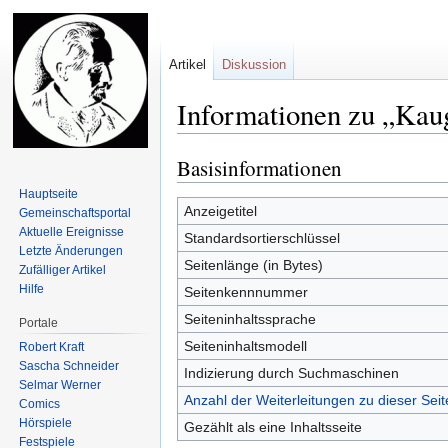
Artikel
Diskussion
Informationen zu „Ka
Basisinformationen
Zur
Zur
Navigation
Suche
Hauptseite
springen
springen
Anzeigetitel
Gemeinschafts­portal
Aktuelle Ereignisse
Standardsortierschlüssel
Letzte Änderungen
Seitenlänge (in Bytes)
Zufälliger Artikel
Hilfe
Seitenkennnummer
Seiteninhaltssprache
Portale
Seiteninhaltsmodell
Robert Kraft
Sascha Schneider
Indizierung durch Suchmaschinen
Selmar Werner
Anzahl der Weiterleitungen zu dieser Seit
Comics
Hörspiele
Gezählt als eine Inhaltsseite
Festspiele