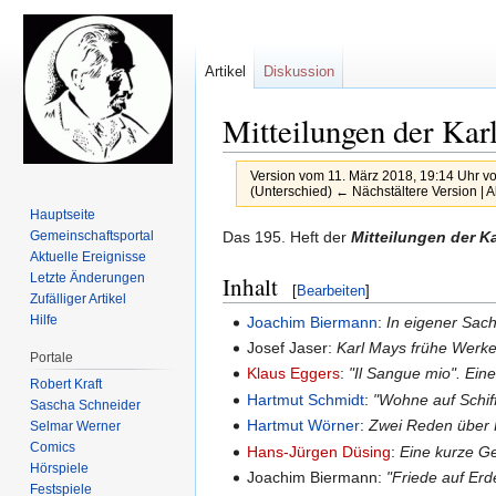
Artikel
Diskussion
Mitteilungen der Kar
Version vom 11. März 2018, 19:14 Uhr v
(Unterschied) ← Nächstältere Version | A
Hauptseite
Zur
Zur
Gemeinschafts­portal
Das 195. Heft der
Mitteilungen der K
Aktuelle Ereignisse
Navigation
Suche
Letzte Änderungen
Inhalt
springen
springen
[
Bearbeiten
]
Zufälliger Artikel
Hilfe
Joachim Biermann
:
In eigener Sac
Josef Jaser:
Karl Mays frühe Werk
Portale
Klaus Eggers
:
"Il Sangue mio". Eine
Robert Kraft
Hartmut Schmidt
:
"Wohne auf Schif
Sascha Schneider
Hartmut Wörner
:
Zwei Reden über 
Selmar Werner
Comics
Hans-Jürgen Düsing
:
Eine kurze G
Hörspiele
Joachim Biermann:
"Friede auf Erd
Festspiele