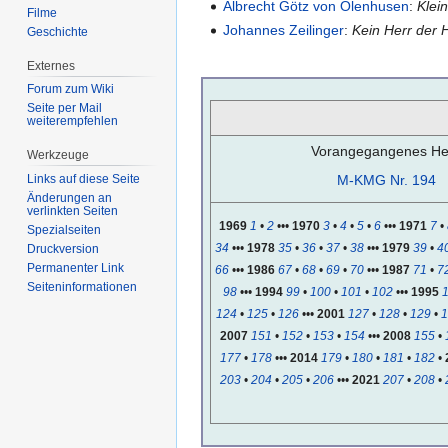
Albrecht Götz von Olenhusen
:
Klei
Filme
Johannes Zeilinger
:
Kein Herr der 
Geschichte
Externes
Forum zum Wiki
Seite per Mail
weiterempfehlen
Vorangegangenes Hef
Werkzeuge
M-KMG Nr. 194
Links auf diese Seite
Änderungen an
verlinkten Seiten
1969
1
•
2
•••
1970
3
•
4
•
5
•
6
•••
1971
7
•
Spezialseiten
34
•••
1978
35
•
36
•
37
•
38
•••
1979
39
•
4
Druckversion
Permanenter Link
66
•••
1986
67
•
68
•
69
•
70
•••
1987
71
•
7
Seiten­informationen
98
•••
1994
99
•
100
•
101
•
102
•••
1995
124
•
125
•
126
•••
2001
127
•
128
•
129
•
1
2007
151
•
152
•
153
•
154
•••
2008
155
•
177
•
178
•••
2014
179
•
180
•
181
•
182
•
203
•
204
•
205
•
206
•••
2021
207
•
208
•