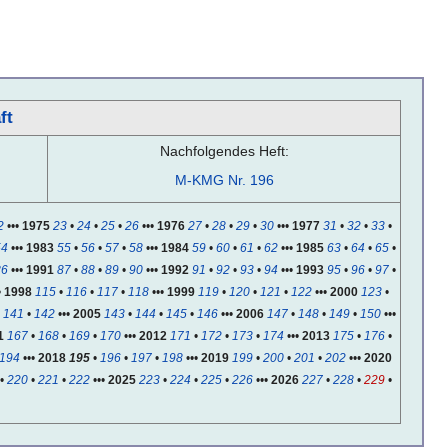
ft
Nachfolgendes Heft:
M-KMG Nr. 196
2
•••
1975
23
•
24
•
25
•
26
•••
1976
27
•
28
•
29
•
30
•••
1977
31
•
32
•
33
•
54
•••
1983
55
•
56
•
57
•
58
•••
1984
59
•
60
•
61
•
62
•••
1985
63
•
64
•
65
•
86
•••
1991
87
•
88
•
89
•
90
•••
1992
91
•
92
•
93
•
94
•••
1993
95
•
96
•
97
•
•
1998
115
•
116
•
117
•
118
•••
1999
119
•
120
•
121
•
122
•••
2000
123
•
•
141
•
142
•••
2005
143
•
144
•
145
•
146
•••
2006
147
•
148
•
149
•
150
•••
1
167
•
168
•
169
•
170
•••
2012
171
•
172
•
173
•
174
•••
2013
175
•
176
•
194
•••
2018
195
•
196
•
197
•
198
•••
2019
199
•
200
•
201
•
202
•••
2020
•
220
•
221
•
222
•••
2025
223
•
224
•
225
•
226
•••
2026
227
•
228
•
229
•