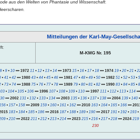
node aus den Welten von Phantasie und Wissenschaft.
Heerscharen.
Mitteilungen der Karl-May-Gesellscha
t:
M-KMG Nr. 195
8
•
9
•
10
•••
1972
11
•
12
•
13
•
14
•••
1973
15
•
16
•
17
•
18
•••
1974
19
•
20
•
21
•
2
0
•
41
•
42
•••
1980
43
•
44
•
45
•
46
•••
1981
47
•
48
•
49
•
50
•••
1982
51
•
52
•
53
•
2
•
73
•
74
•••
1988
75
•
76
•
77
•
78
•••
1989
79
•
80
•
81
•
82
•••
1990
83
•
84
•
85
•
103
•
104
•
105
•
106
•••
1996
107
•
108
•
109
•
110
•••
1997
111
•
112
•
113
•
114
••
30
•••
2002
131
•
132
•
133
•
134
•••
2003
135
•
136
•
137
•
138
•••
2004
139
•
140
156
•
157
•
158
•••
2009
159
•
160
•
161
•
162
•••
2010
163
•
164
•
165
•
166
•••
201
2015
183
•
184
•
185
•
186
•••
2016
187
•
188
•
189
•
190
•••
2017
191
•
192
•
193
•
209
•
210
•••
2022
211
•
212
•
213
•
214
•••
2023
215
•
216
•
217
•
218
•••
2024
219
230