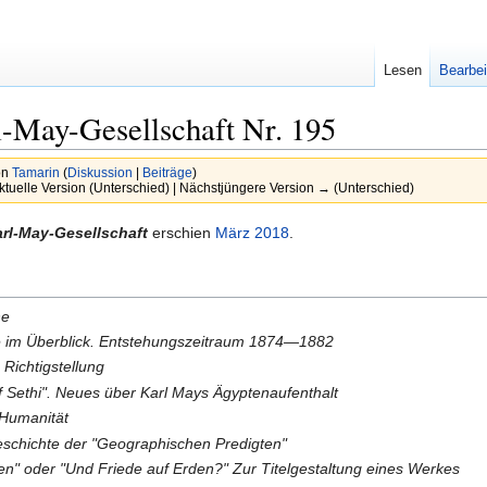
Lesen
Bearbei
l-May-Gesellschaft Nr. 195
on
Tamarin
(
Diskussion
|
Beiträge
)
ktuelle Version (Unterschied) | Nächstjüngere Version → (Unterschied)
arl-May-Gesellschaft
erschien
März
2018
.
he
e im Überblick. Entstehungszeitraum 1874—1882
 Richtigstellung
f Sethi". Neues über Karl Mays Ägyptenaufenthalt
Humanität
eschichte der "Geographischen Predigten"
en" oder "Und Friede auf Erden?" Zur Titelgestaltung eines Werkes