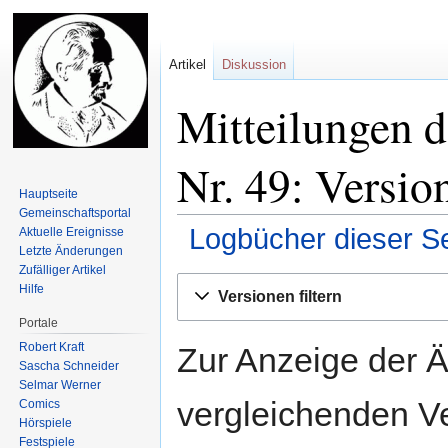
Artikel
Diskussion
Mitteilungen d
Nr. 49: Versio
Hauptseite
Gemeinschafts­portal
Logbücher dieser Se
Aktuelle Ereignisse
Letzte Änderungen
Zufälliger Artikel
Zur
Zur
Hilfe
Versionen filtern
Navigation
Suche
Portale
springen
springen
Robert Kraft
Zur Anzeige der 
Sascha Schneider
Selmar Werner
vergleichenden V
Comics
Hörspiele
Festspiele