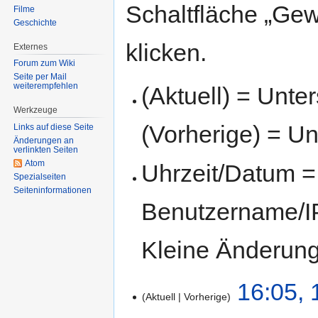
Schaltfläche „Gew
Filme
Geschichte
klicken.
Externes
Forum zum Wiki
Seite per Mail
weiterempfehlen
(Aktuell) = Unte
Werkzeuge
(Vorherige) = Un
Links auf diese Seite
Änderungen an
verlinkten Seiten
Atom
Uhrzeit/Datum = 
Spezialseiten
Seiten­informationen
Benutzername/IP
Kleine Änderun
16:05, 
Aktuell
Vorherige