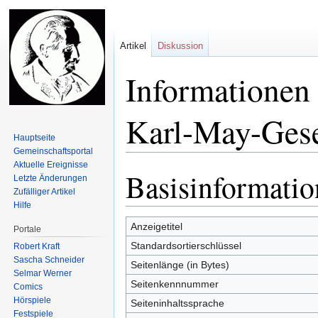
Artikel
Diskussion
Informationen 
Karl-May-Gesel
Hauptseite
Gemeinschafts­portal
Aktuelle Ereignisse
Basisinformati
Zur
Zur
Letzte Änderungen
Navigation
Suche
Zufälliger Artikel
Hilfe
springen
springen
Anzeigetitel
Portale
Standardsortierschlüssel
Robert Kraft
Sascha Schneider
Seitenlänge (in Bytes)
Selmar Werner
Seitenkennnummer
Comics
Hörspiele
Seiteninhaltssprache
Festspiele