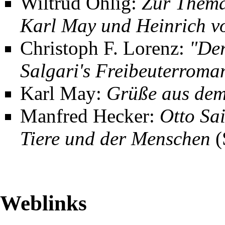
Wiltrud Ohlig:
Zur Thema
Karl May und Heinrich vo
Christoph F. Lorenz
:
"Der
Salgari's Freibeuterrom
Karl May
:
Grüße aus dem
Manfred Hecker
:
Otto Sa
Tiere und der Menschen
(
Weblinks