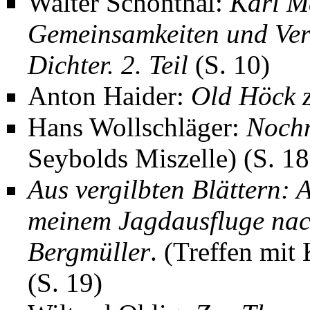
Walter Schönthal:
Karl M
Gemeinsamkeiten und Vers
Dichter. 2. Teil
(S. 10)
Anton Haider
:
Old Höck 
Hans Wollschläger
:
Nochm
Seybolds Miszelle) (S. 18
Aus vergilbten Blättern:
meinem Jagdausfluge nac
Bergmüller
. (Treffen mit
(S. 19)