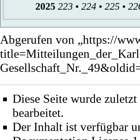
2025
223
•
224
•
225
•
22
Abgerufen von „
https://ww
title=Mitteilungen_der_Kar
Gesellschaft_Nr._49&oldi
Diese Seite wurde zuletz
bearbeitet.
Der Inhalt ist verfügbar 