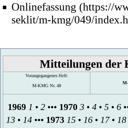
Onlinefassung
Mitteilungen der 
Vorangegangenes Heft:
M-
M-KMG Nr. 48
1969
1
•
2
•••
1970
3
•
4
•
5
•
6
•
13
•
14
•••
1973
15
•
16
•
17
•
18