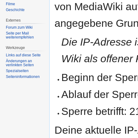
von MediaWiki aut
Filme
Geschichte
angegebene Grund
Externes
Forum zum Wiki
Seite per Mail
weiterempfehlen
Die IP-Adresse 
Werkzeuge
Wiki als offener
Links auf diese Seite
Änderungen an
verlinkten Seiten
Spezialseiten
Beginn der Sperr
Seiten­informationen
Ablauf der Sper
Sperre betrifft:
Deine aktuelle IP