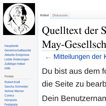
Artikel
Diskussion
Quelltext der 
May-Gesellsch
Hauptseite
Gemeinschafts­portal
←
Mitteilungen der 
Aktuelle Ereignisse
Letzte Änderungen
Zufälliger Artikel
Zur
Zur
Du bist aus dem f
Hilfe
Navigation
Suche
Portale
springen
springen
die Seite zu bearb
Robert Kraft
Sascha Schneider
Selmar Werner
Dein Benutzernam
Comics
Hörspiele
Festspiele