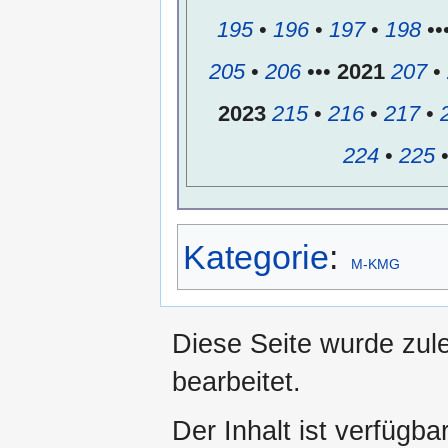
195
•
196
•
197
•
198
••
205
•
206
•••
2021
207
•
2023
215
•
216
•
217
•
224
•
225
Kategorie
:
M-KMG
Diese Seite wurde zule
bearbeitet.
Der Inhalt ist verfügba