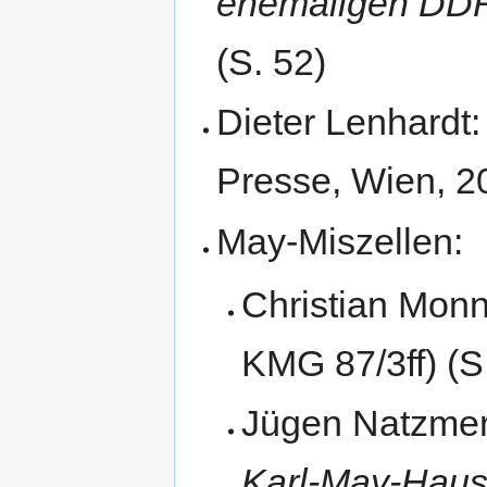
ehemaligen DD
(S. 52)
Dieter Lenhardt
Presse, Wien, 20
May-Miszellen:
Christian Mon
KMG 87/3ff) (S
Jügen Natzme
Karl-May-Hau