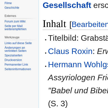
Gesellschaft
ersc
Filme
Geschichte
Externes
Inhalt
Forum zum Wiki
[
Bearbeite
Seite per Mail
weiterempfehlen
Titelbild: Grabst
Werkzeuge
Links auf diese Seite
Änderungen an
Claus Roxin
:
Er
verlinkten Seiten
Spezialseiten
Druckversion
Hermann Wohlgs
Permanenter Link
Seiten­informationen
Assyriologen Fri
"Babel und Bibe
(S. 3)