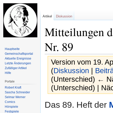
Artikel
Diskussion
Mitteilungen d
Nr. 89
Hauptseite
Gemeinschafts­portal
Aktuelle Ereignisse
Version vom 19. Ap
Letzte Änderungen
Zufälliger Artikel
(
Diskussion
|
Beitr
Hilfe
(Unterschied) ← Nä
Portale
(Unterschied) | Nä
Robert Kraft
Sascha Schneider
Selmar Werner
Zur
Zur
Das 89. Heft der
Comics
Navigation
Suche
Hörspiele
springen
springen
Festspiele