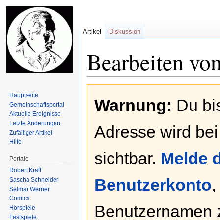
Artikel
Diskussion
Bearbeiten vo
Zur
Zur
Hauptseite
Warnung:
Du bis
Navigation
Suche
Gemeinschafts­portal
springen
springen
Aktuelle Ereignisse
Letzte Änderungen
Adresse wird bei
Zufälliger Artikel
Hilfe
sichtbar.
Melde d
Portale
Robert Kraft
Benutzerkonto
,
Sascha Schneider
Selmar Werner
Comics
Benutzernamen 
Hörspiele
Festspiele