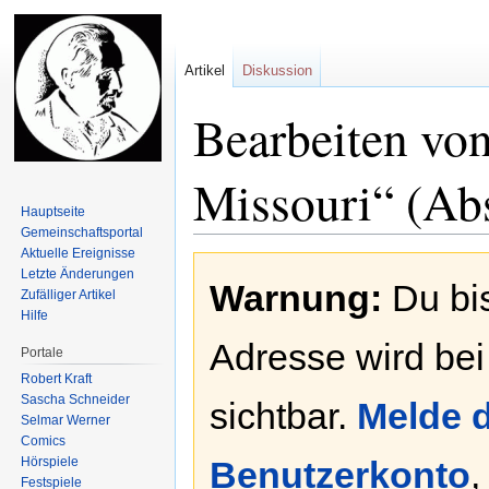
Artikel
Diskussion
Bearbeiten vo
Missouri“ (Abs
Hauptseite
Gemeinschafts­portal
Aktuelle Ereignisse
Zur
Zur
Letzte Änderungen
Warnung:
Du bis
Navigation
Suche
Zufälliger Artikel
springen
springen
Hilfe
Adresse wird bei
Portale
Robert Kraft
Sascha Schneider
sichtbar.
Melde d
Selmar Werner
Comics
Hörspiele
Benutzerkonto
,
Festspiele