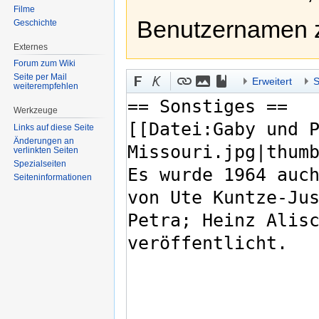
Filme
Benutzernamen 
Geschichte
Externes
Forum zum Wiki
Seite per Mail
Erweitert
S
weiterempfehlen
Werkzeuge
Links auf diese Seite
Änderungen an
verlinkten Seiten
Spezialseiten
Seiten­informationen