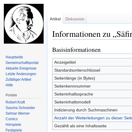
Artikel
Diskussion
Informationen zu „Säfi
Basisinformationen
Zur
Zur
Navigation
Suche
Hauptseite
springen
springen
Anzeigetitel
Gemeinschafts­portal
Aktuelle Ereignisse
Standardsortierschlüssel
Letzte Änderungen
Seitenlänge (in Bytes)
Zufälliger Artikel
Hilfe
Seitenkennnummer
Seiteninhaltssprache
Portale
Seiteninhaltsmodell
Robert Kraft
Sascha Schneider
Indizierung durch Suchmaschinen
Selmar Werner
Anzahl der Weiterleitungen zu dieser Seit
Comics
Hörspiele
Gezählt als eine Inhaltsseite
Festspiele