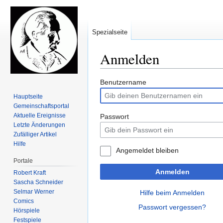
Spezialseite
Anmelden
Zur
Zur
Benutzername
Navigation
Suche
Hauptseite
springen
springen
Gemeinschafts­portal
Aktuelle Ereignisse
Passwort
Letzte Änderungen
Zufälliger Artikel
Hilfe
Angemeldet bleiben
Portale
Anmelden
Robert Kraft
Sascha Schneider
Selmar Werner
Hilfe beim Anmelden
Comics
Passwort vergessen?
Hörspiele
Festspiele