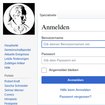
Spezialseite
Anmelden
Zur
Zur
Benutzername
Navigation
Suche
Hauptseite
springen
springen
Gemeinschafts­portal
Passwort
Aktuelle Ereignisse
Letzte Änderungen
Zufälliger Artikel
Hilfe
Angemeldet bleiben
Portale
Anmelden
Robert Kraft
Sascha Schneider
Hilfe beim Anmelden
Selmar Werner
Comics
Passwort vergessen?
Hörspiele
Festspiele