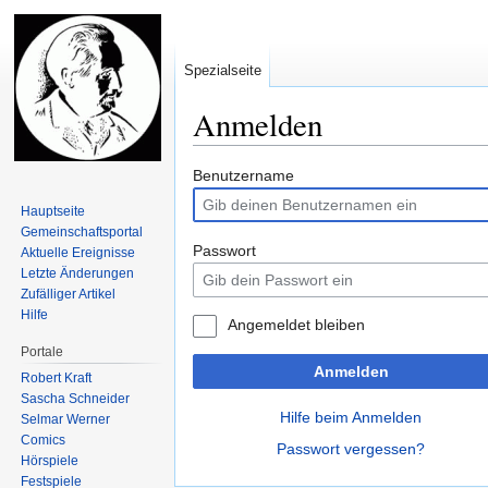
Spezialseite
Anmelden
Zur
Zur
Benutzername
Navigation
Suche
Hauptseite
springen
springen
Gemeinschafts­portal
Passwort
Aktuelle Ereignisse
Letzte Änderungen
Zufälliger Artikel
Hilfe
Angemeldet bleiben
Portale
Anmelden
Robert Kraft
Sascha Schneider
Hilfe beim Anmelden
Selmar Werner
Comics
Passwort vergessen?
Hörspiele
Festspiele