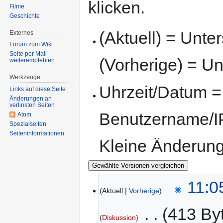
klicken.
Filme
Geschichte
(Aktuell) = Unte
Externes
Forum zum Wiki
Seite per Mail
(Vorherige) = Un
weiterempfehlen
Werkzeuge
Uhrzeit/Datum = 
Links auf diese Seite
Änderungen an
verlinkten Seiten
Benutzername/IP
Atom
Spezialseiten
Seiten­informationen
Kleine Änderun
11:0
Aktuell
Vorherige
‎
413 By
Diskussion