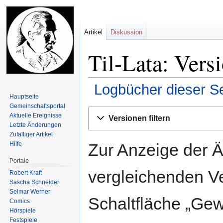
Artikel
Diskussion
Til-Lata: Vers
Logbücher dieser Se
Hauptseite
Gemeinschafts­portal
Zur
Zur
Aktuelle Ereignisse
Versionen filtern
Navigation
Suche
Letzte Änderungen
springen
springen
Zufälliger Artikel
Zur Anzeige der 
Hilfe
Portale
vergleichenden V
Robert Kraft
Sascha Schneider
Selmar Werner
Schaltfläche „Gew
Comics
Hörspiele
Festspiele