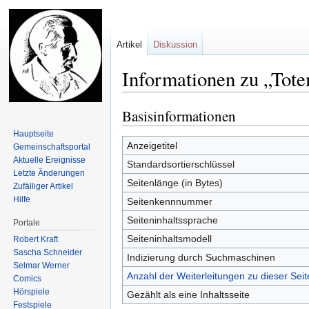
Artikel
Diskussion
Informationen zu „Tot
Basisinformationen
Zur
Zur
Navigation
Suche
Hauptseite
springen
springen
Anzeigetitel
Gemeinschafts­portal
Aktuelle Ereignisse
Standardsortierschlüssel
Letzte Änderungen
Seitenlänge (in Bytes)
Zufälliger Artikel
Hilfe
Seitenkennnummer
Seiteninhaltssprache
Portale
Seiteninhaltsmodell
Robert Kraft
Sascha Schneider
Indizierung durch Suchmaschinen
Selmar Werner
Anzahl der Weiterleitungen zu dieser Seit
Comics
Hörspiele
Gezählt als eine Inhaltsseite
Festspiele