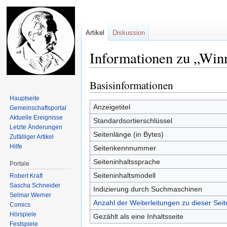
Artikel
Diskussion
Informationen zu „Win
Basisinformationen
Zur
Zur
Navigation
Suche
Hauptseite
springen
springen
Anzeigetitel
Gemeinschafts­portal
Aktuelle Ereignisse
Standardsortierschlüssel
Letzte Änderungen
Seitenlänge (in Bytes)
Zufälliger Artikel
Hilfe
Seitenkennnummer
Seiteninhaltssprache
Portale
Seiteninhaltsmodell
Robert Kraft
Sascha Schneider
Indizierung durch Suchmaschinen
Selmar Werner
Anzahl der Weiterleitungen zu dieser Seit
Comics
Hörspiele
Gezählt als eine Inhaltsseite
Festspiele