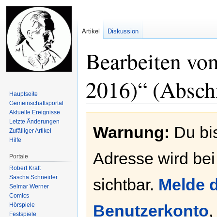
Artikel
Diskussion
Bearbeiten vo
2016)“ (Abschn
Hauptseite
Gemeinschafts­portal
Aktuelle Ereignisse
Zur
Zur
Letzte Änderungen
Warnung:
Du bis
Navigation
Suche
Zufälliger Artikel
springen
springen
Hilfe
Adresse wird bei
Portale
Robert Kraft
Sascha Schneider
sichtbar.
Melde d
Selmar Werner
Comics
Hörspiele
Benutzerkonto
,
Festspiele