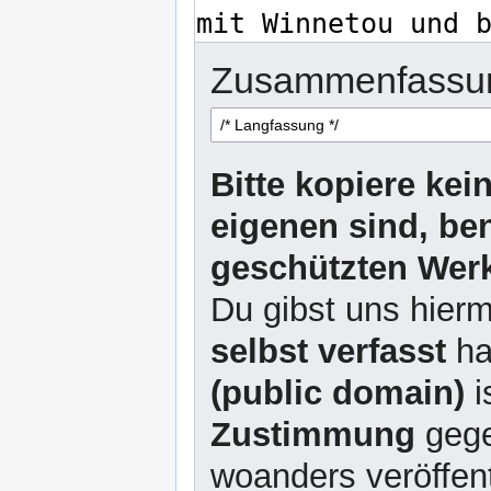
Zusammenfassu
Bitte kopiere kei
eigenen sind, be
geschützten Werk
Du gibst uns hierm
selbst verfasst
ha
(public domain)
i
Zustimmung
gege
woanders veröffent