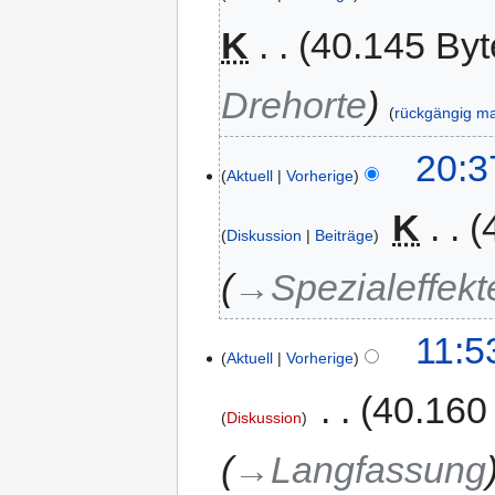
K
40.145 Byt
Drehorte
rückgängig m
20:3
Aktuell
Vorherige
‎
K
Diskussion
Beiträge
→‎Spezialeffekt
11:5
Aktuell
Vorherige
‎
40.160
Diskussion
→‎Langfassung