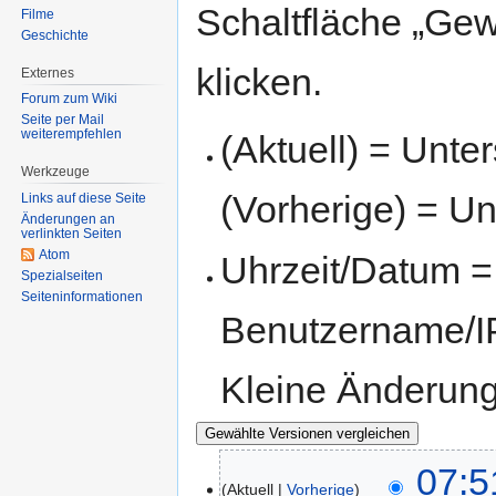
Schaltfläche „Gew
Filme
Geschichte
klicken.
Externes
Forum zum Wiki
Seite per Mail
weiterempfehlen
(Aktuell) = Unte
Werkzeuge
(Vorherige) = Un
Links auf diese Seite
Änderungen an
verlinkten Seiten
Atom
Uhrzeit/Datum = 
Spezialseiten
Seiten­informationen
Benutzername/IP
Kleine Änderun
07:5
Aktuell
Vorherige