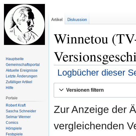
Artikel
Diskussion
Winnetou (TV-
Versionsgesch
Hauptseite
Gemeinschafts­portal
Logbücher dieser Se
Aktuelle Ereignisse
Letzte Änderungen
Zufälliger Artikel
Zur
Zur
Hilfe
Versionen filtern
Navigation
Suche
Portale
springen
springen
Robert Kraft
Zur Anzeige der 
Sascha Schneider
Selmar Werner
vergleichenden V
Comics
Hörspiele
Festspiele