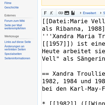
Filme
Geschichte
Erweitert
S
Externes
Forum zum Wiki
Seite per Mail
weiterempfehlen
Werkzeuge
Links auf diese Seite
Änderungen an
verlinkten Seiten
Spezialseiten
Seiten­informationen