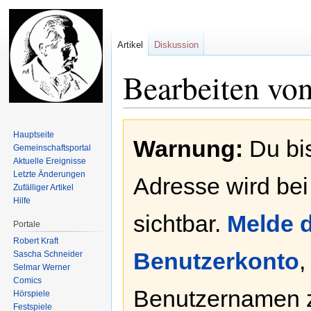
Artikel
Diskussion
Bearbeiten von
Zur
Zur
Hauptseite
Warnung:
Du bis
Navigation
Suche
Gemeinschafts­portal
springen
springen
Aktuelle Ereignisse
Letzte Änderungen
Adresse wird bei
Zufälliger Artikel
Hilfe
sichtbar.
Melde d
Portale
Robert Kraft
Benutzerkonto
,
Sascha Schneider
Selmar Werner
Comics
Benutzernamen 
Hörspiele
Festspiele