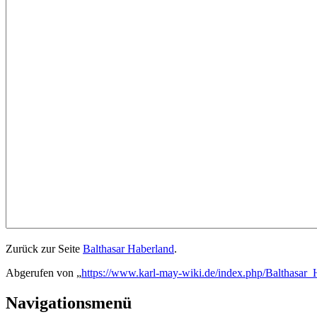
Zurück zur Seite
Balthasar Haberland
.
Abgerufen von „
https://www.karl-may-wiki.de/index.php/Balthasar_
Navigationsmenü