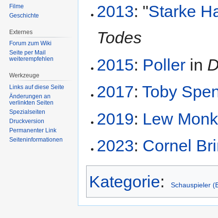
2013
: "
Starke H
Filme
Geschichte
Todes
Externes
Forum zum Wiki
Seite per Mail
2015
:
Poller
in
D
weiterempfehlen
Werkzeuge
2017
:
Toby Spe
Links auf diese Seite
Änderungen an
verlinkten Seiten
Spezialseiten
2019
:
Lew Mon
Druckversion
Permanenter Link
2023
:
Cornel Br
Seiten­informationen
Kategorie
:
Schauspieler (