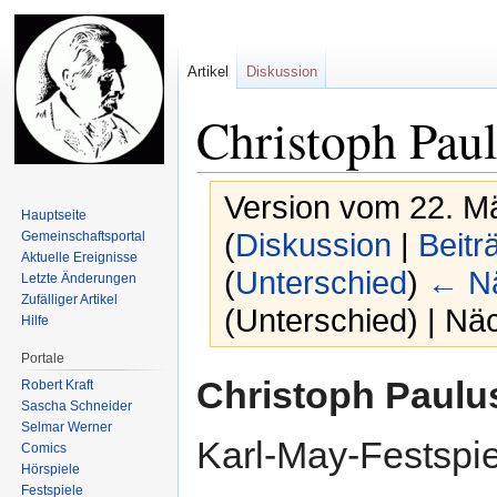
Artikel
Diskussion
Christoph Pau
Version vom 22. M
Hauptseite
(
Diskussion
|
Beitr
Gemeinschafts­portal
Aktuelle Ereignisse
(
Unterschied
)
← Nä
Letzte Änderungen
Zufälliger Artikel
(Unterschied) | Nä
Hilfe
Portale
Zur
Zur
Christoph Paulu
Robert Kraft
Navigation
Suche
Sascha Schneider
springen
springen
Selmar Werner
Karl-May-Festspi
Comics
Hörspiele
Festspiele