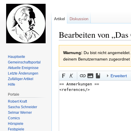
Artikel
Diskussion
Bearbeiten von „Das
Zur
Zur
Warnung:
Du bist nicht angemeldet.
Navigation
Suche
Hauptseite
deinem Benutzernamen zugeordnet
springen
springen
Gemeinschafts­portal
Aktuelle Ereignisse
Letzte Änderungen
Erweitert
Zufälliger Artikel
Hilfe
Portale
Robert Kraft
Sascha Schneider
Selmar Werner
Comics
Hörspiele
Festspiele