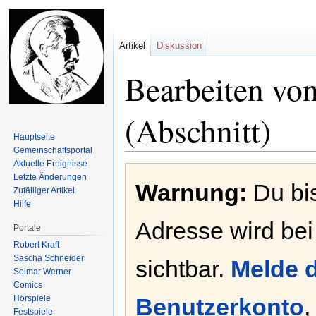
Artikel
Diskussion
Bearbeiten vo
(Abschnitt)
Hauptseite
Gemeinschafts­portal
Aktuelle Ereignisse
Zur
Zur
Letzte Änderungen
Warnung:
Du bis
Navigation
Suche
Zufälliger Artikel
springen
springen
Hilfe
Adresse wird bei
Portale
Robert Kraft
Sascha Schneider
sichtbar.
Melde d
Selmar Werner
Comics
Hörspiele
Benutzerkonto
,
Festspiele