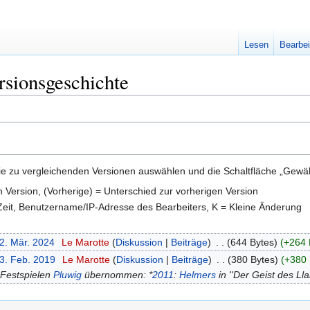
Lesen
Bearbei
rsionsgeschichte
e zu vergleichenden Versionen auswählen und die Schaltfläche „Gewähl
en Version, (Vorherige) = Unterschied zur vorherigen Version
 Zeit, Benutzername/IP-Adresse des Bearbeiters, K = Kleine Änderung
22. Mär. 2024
‎
Le Marotte
Diskussion
Beiträge
‎
644 Bytes
+264 
23. Feb. 2019
‎
Le Marotte
Diskussion
Beiträge
‎
380 Bytes
+380 
-Festspielen
Pluwig
übernommen: *
2011
:
Helmers
in ''Der Geist des L