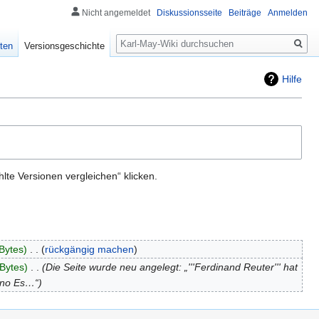
Nicht angemeldet
Diskussionsseite
Beiträge
Anmelden
Suche
ten
Versionsgeschichte
Hilfe
te Versionen vergleichen“ klicken.
Bytes
‎
rückgängig machen
Bytes
‎
Die Seite wurde neu angelegt: „'''Ferdinand Reuter''' hat
lano Es…“