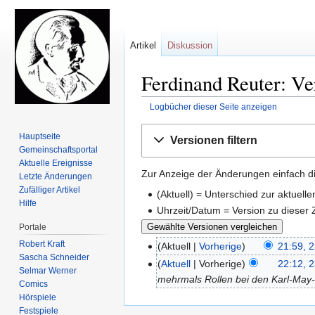
Artikel
Diskussion
Ferdinand Reuter: Ve
Logbücher dieser Seite anzeigen
Zur
Zur
Hauptseite
Versionen filtern
Navigation
Suche
Gemeinschafts­portal
springen
springen
Aktuelle Ereignisse
Zur Anzeige der Änderungen einfach di
Letzte Änderungen
Zufälliger Artikel
(Aktuell) = Unterschied zur aktuell
Hilfe
Uhrzeit/Datum = Version zu dieser
Portale
Robert Kraft
Aktuell
Vorherige
21:59, 
Sascha Schneider
Aktuell
Vorherige
22:12, 
Selmar Werner
mehrmals Rollen bei den Karl-May
Comics
Hörspiele
Festspiele