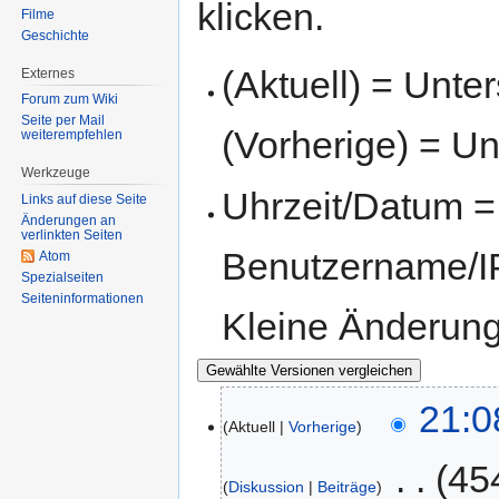
klicken.
Filme
Geschichte
(Aktuell) = Unte
Externes
Forum zum Wiki
Seite per Mail
(Vorherige) = Un
weiterempfehlen
Werkzeuge
Uhrzeit/Datum = 
Links auf diese Seite
Änderungen an
verlinkten Seiten
Benutzername/IP
Atom
Spezialseiten
Seiten­informationen
Kleine Änderun
21:0
Aktuell
Vorherige
‎
45
Diskussion
Beiträge