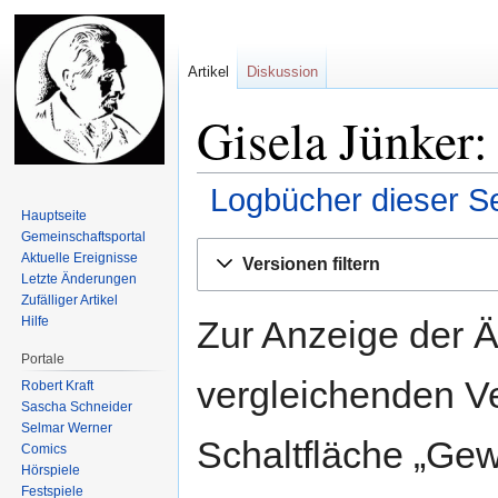
Artikel
Diskussion
Gisela Jünker:
Logbücher dieser Se
Hauptseite
Gemeinschafts­portal
Zur
Zur
Aktuelle Ereignisse
Versionen filtern
Navigation
Suche
Letzte Änderungen
springen
springen
Zufälliger Artikel
Zur Anzeige der 
Hilfe
Portale
vergleichenden V
Robert Kraft
Sascha Schneider
Selmar Werner
Schaltfläche „Gew
Comics
Hörspiele
Festspiele