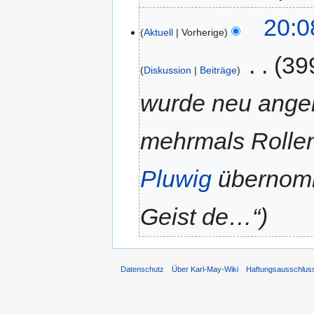
20:0
Aktuell
Vorherige
‎
39
Diskussion
Beiträge
wurde neu angeleg
mehrmals Rollen
Pluwig
übernom
Geist de…“
Datenschutz
Über Karl-May-Wiki
Haftungsausschlus