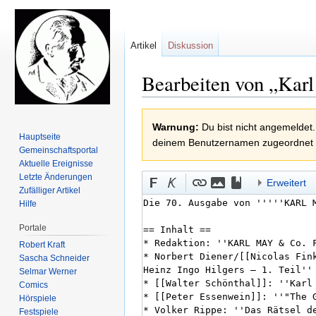
Artikel
Diskussion
Bearbeiten von „Kar
Zur
Zur
Warnung:
Du bist nicht angemeldet.
Navigation
Suche
Hauptseite
deinem Benutzernamen zugeordnet
springen
springen
Gemeinschafts­portal
Aktuelle Ereignisse
Letzte Änderungen
Erweitert
Zufälliger Artikel
Hilfe
Portale
Robert Kraft
Sascha Schneider
Selmar Werner
Comics
Hörspiele
Festspiele