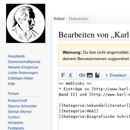
Artikel
Diskussion
Bearbeiten von „Kar
Zur
Zur
Warnung:
Du bist nicht angemeldet.
Navigation
Suche
Hauptseite
deinem Benutzernamen zugeordnet
springen
springen
Gemeinschafts­portal
Aktuelle Ereignisse
Letzte Änderungen
Erweitert
Zufälliger Artikel
Hilfe
Portale
Robert Kraft
Sascha Schneider
Selmar Werner
Comics
Hörspiele
Festspiele