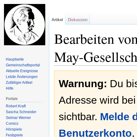
Artikel
Diskussion
Bearbeiten von
May-Gesellsch
Hauptseite
Gemeinschafts­portal
Aktuelle Ereignisse
Zur
Zur
Letzte Änderungen
Warnung:
Du bis
Navigation
Suche
Zufälliger Artikel
springen
springen
Hilfe
Adresse wird bei
Portale
Robert Kraft
Sascha Schneider
sichtbar.
Melde d
Selmar Werner
Comics
Hörspiele
Benutzerkonto
,
Festspiele