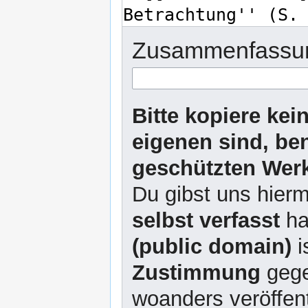
Zusammenfassu
Bitte kopiere kei
eigenen sind, be
geschützten Werk
Du gibst uns hierm
selbst verfasst
ha
(public domain)
i
Zustimmung
gege
woanders veröffent